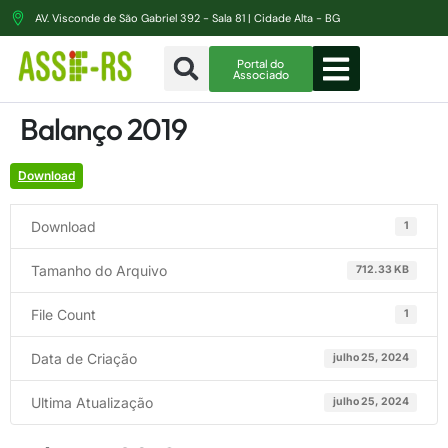
AV. Visconde de São Gabriel 392 - Sala 81 | Cidade Alta - BG
Portal do
Associado
Balanço 2019
Download
Download
1
Tamanho do Arquivo
712.33 KB
File Count
1
Data de Criação
julho 25, 2024
Ultima Atualização
julho 25, 2024