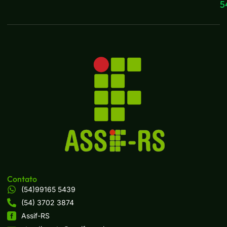
5
Contato
(54)99165 5439
(54) 3702 3874
Assif-RS