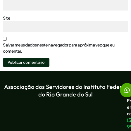
Site
Salvar meus dados neste navegador para a próxima vez que eu
comentar.
Associação dos Servidores do Instituto Federal
do Rio Grande do Sul
E
e
c
(
9