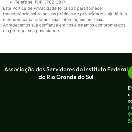
Telefone
:
(54) 3702-3874
Esta Política de Privacidade foi criada para fornecer
transparência sobre nossas práticas de privacidade e ajudá-lo a
entender como tratamos suas informações pessoais.
Agradecemos sua confiança em nós e estamos comprometidos
em proteger sua privacidade.
Associação dos Servidores do Instituto Federal
do Rio Grande do Sul
E
e
c
(
9
5