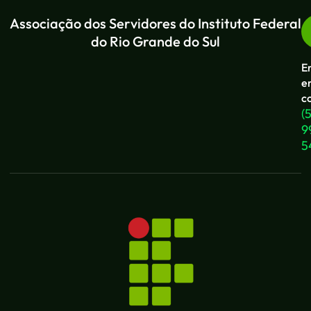
Associação dos Servidores do Instituto Federal
do Rio Grande do Sul
E
e
c
(
9
5