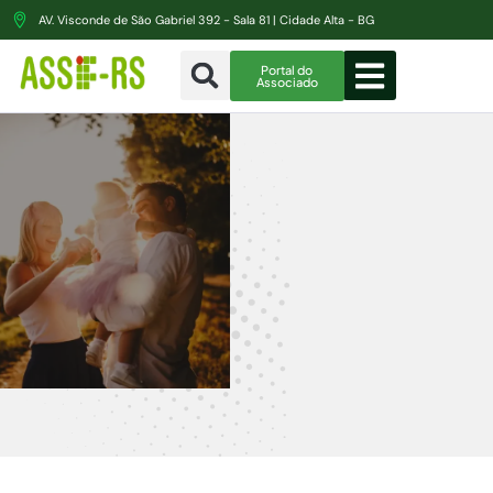
AV. Visconde de São Gabriel 392 - Sala 81 | Cidade Alta - BG
Portal do
Associado